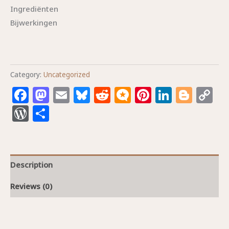
Ingrediënten
Bijwerkingen
Category:
Uncategorized
Facebook
Mastodon
Email
Bluesky
Reddit
Micro.blog
Pinterest
Linked
Blog
C
L
WordPress
Share
Description
Reviews (0)