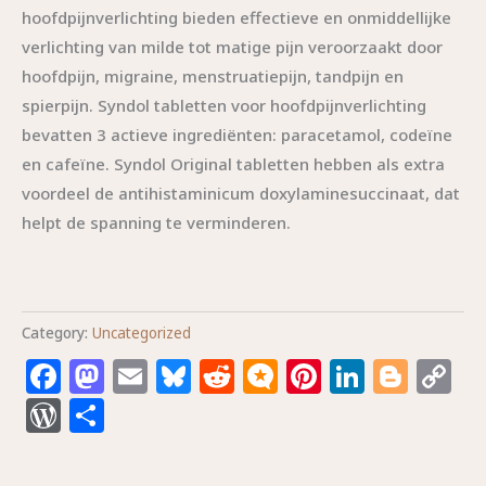
hoofdpijnverlichting bieden effectieve en onmiddellijke
verlichting van milde tot matige pijn veroorzaakt door
hoofdpijn, migraine, menstruatiepijn, tandpijn en
spierpijn. Syndol tabletten voor hoofdpijnverlichting
bevatten 3 actieve ingrediënten: paracetamol, codeïne
en cafeïne. Syndol Original tabletten hebben als extra
voordeel de antihistaminicum doxylaminesuccinaat, dat
helpt de spanning te verminderen.
Category:
Uncategorized
Facebook
Mastodon
Email
Bluesky
Reddit
Micro.blog
Pinterest
Linked
Blog
C
L
WordPress
Share