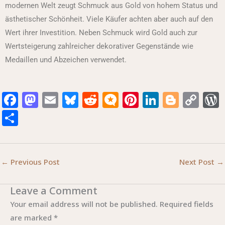
modernen Welt zeugt Schmuck aus Gold von hohem Status und
ästhetischer Schönheit. Viele Käufer achten aber auch auf den
Wert ihrer Investition. Neben Schmuck wird Gold auch zur
Wertsteigerung zahlreicher dekorativer Gegenstände wie
Medaillen und Abzeichen verwendet.
F
M
E
Bl
R
M
Pi
Li
Bl
C
a
a
m
u
e
ic
n
n
o
o
S
c
st
ai
e
d
r
te
k
g
p
h
e
o
l
s
di
o.
re
e
g
y
ar
b
d
k
t
bl
st
dI
e
Li
e
←
Previous Post
Next Post
→
o
o
y
o
n
r
n
Leave a Comment
o
n
g
k
Your email address will not be published.
Required fields
k
are marked
*