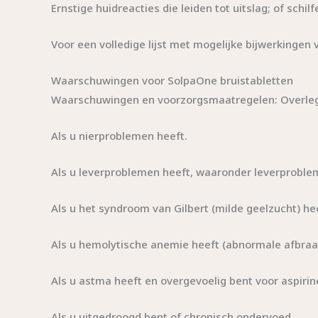
Ernstige huidreacties die leiden tot uitslag; of schil
Voor een volledige lijst met mogelijke bijwerkingen 
Waarschuwingen voor SolpaOne bruistabletten
Waarschuwingen en voorzorgsmaatregelen: Overleg 
Als u nierproblemen heeft.
Als u leverproblemen heeft, waaronder leverproblem
Als u het syndroom van Gilbert (milde geelzucht) he
Als u hemolytische anemie heeft (abnormale afbraak
Als u astma heeft en overgevoelig bent voor aspirine
Als u uitgedroogd bent of chronisch ondervoed.