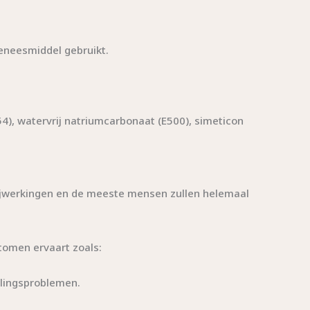
eneesmiddel gebruikt.
54), watervrij natriumcarbonaat (E500), simeticon
 bijwerkingen en de meeste mensen zullen helemaal
tomen ervaart zoals:
alingsproblemen.