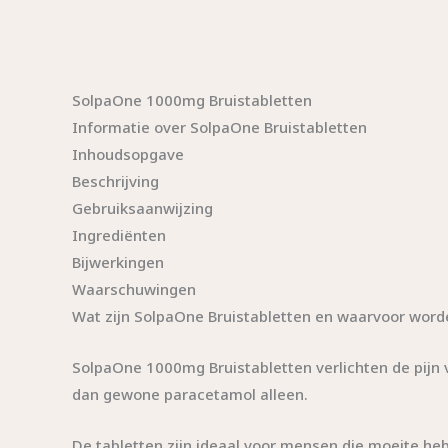
SolpaOne 1000mg Bruistabletten
Informatie over SolpaOne Bruistabletten
Inhoudsopgave
Beschrijving
Gebruiksaanwijzing
Ingrediënten
Bijwerkingen
Waarschuwingen
Wat zijn SolpaOne Bruistabletten en waarvoor word
SolpaOne 1000mg Bruistabletten verlichten de pijn 
dan gewone paracetamol alleen.
De tabletten zijn ideaal voor mensen die moeite he