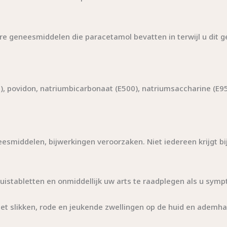
 geneesmiddelen die paracetamol bevatten in terwijl u dit g
30), povidon, natriumbicarbonaat (E500), natriumsaccharine (E9
eesmiddelen, bijwerkingen veroorzaken. Niet iedereen krijgt
uistabletten en onmiddellijk uw arts te raadplegen als u symp
 met slikken, rode en jeukende zwellingen op de huid en ademh