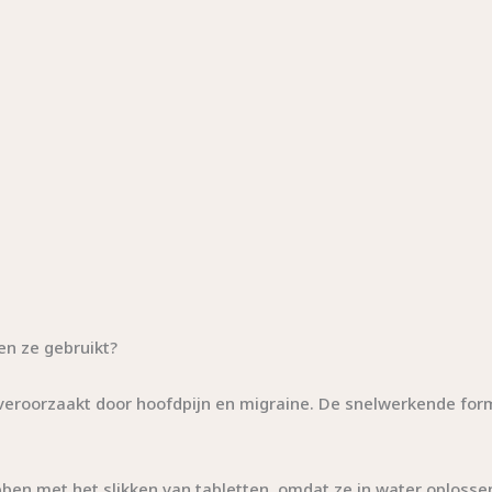
en ze gebruikt?
veroorzaakt door hoofdpijn en migraine. De snelwerkende formu
bben met het slikken van tabletten, omdat ze in water oplos