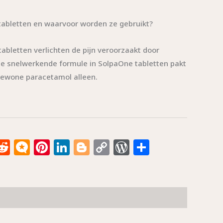
tabletten en waarvoor worden ze gebruikt?
bletten verlichten de pijn veroorzaakt door
De snelwerkende formule in SolpaOne tabletten pakt
 gewone paracetamol alleen.
k
don
il
luesky
Reddit
Micro.blog
Pinterest
LinkedIn
Blogger
Copy
WordPress
Share
Link