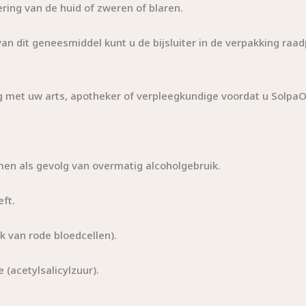
fering van de huid of zweren of blaren.
van dit geneesmiddel kunt u de bijsluiter in de verpakking raa
met uw arts, apotheker of verpleegkundige voordat u SolpaO
en als gevolg van overmatig alcoholgebruik.
eft.
 van rode bloedcellen).
 (acetylsalicylzuur).