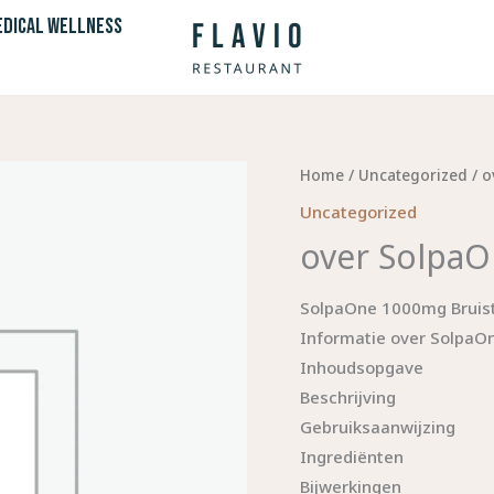
DICAL WELLNESS
Home
/
Uncategorized
/ o
Uncategorized
over SolpaO
SolpaOne 1000mg Bruist
Informatie over SolpaOn
Inhoudsopgave
Beschrijving
Gebruiksaanwijzing
Ingrediënten
Bijwerkingen