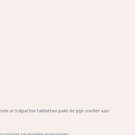
le in SolpaOne tabletten pakt de pijn sneller aan
sen voordat ze worden ingenomen.