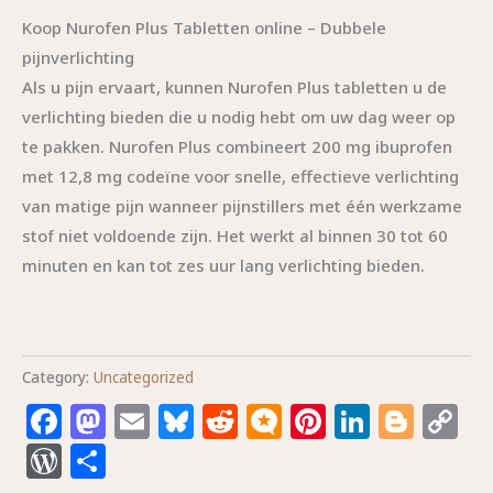
Koop Nurofen Plus Tabletten online – Dubbele
pijnverlichting
Als u pijn ervaart, kunnen Nurofen Plus tabletten u de
verlichting bieden die u nodig hebt om uw dag weer op
te pakken. Nurofen Plus combineert 200 mg ibuprofen
met 12,8 mg codeïne voor snelle, effectieve verlichting
van matige pijn wanneer pijnstillers met één werkzame
stof niet voldoende zijn. Het werkt al binnen 30 tot 60
minuten en kan tot zes uur lang verlichting bieden.
Category:
Uncategorized
Facebook
Mastodon
Email
Bluesky
Reddit
Micro.blog
Pinterest
Linked
Blog
C
L
WordPress
Share