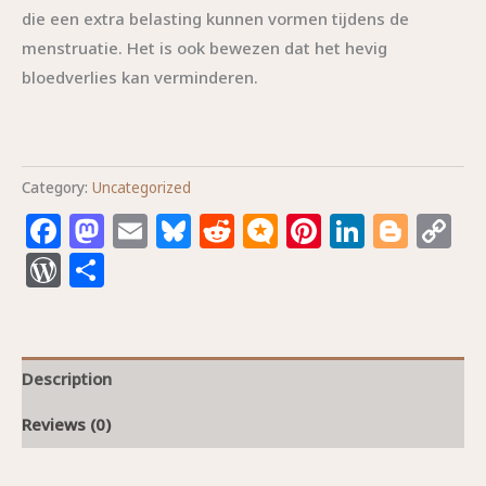
die een extra belasting kunnen vormen tijdens de
menstruatie. Het is ook bewezen dat het hevig
bloedverlies kan verminderen.
Category:
Uncategorized
Facebook
Mastodon
Email
Bluesky
Reddit
Micro.blog
Pinterest
Linked
Blog
C
L
WordPress
Share
Description
Reviews (0)