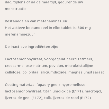
dag, tijdens of na de maaltijd, gedurende uw
menstruatie.
Bestanddelen van mefenaminezuur
Het actieve bestanddeel in elke tablet is: 500 mg
mefenaminezuur.
De inactieve ingrediënten zijn:
Lactosemonohydraat, voorgegelatineerd zetmeel,
croscarmellose-natrium, povidon, microkristallijne
cellulose, colloïdaal siliciumdioxide, magnesiumstearaat
Coatingmateriaal (opadry geel): hypromellose,
lactosemonohydraat, titaniumdioxide (E171), macrogol,
ijzeroxide geel (E172), talk, ijzeroxide rood (E172)